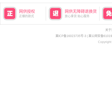
网供授权
网供无障碍退换货
正爆的款式
放心拿货 贴心服务
关于
冀ICP备16023735号-3
|
冀公网安备610190
Copyright