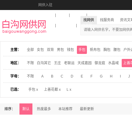
网供入驻
美图秀秀
音乐盒
活动报名
找网供
找服务商
资讯文
收藏本站
下载到桌面
在线客服
主营：
全部
女包
双背
男包
钱包
手包
帆布包
胸包
腰包
户外
地区：
不限
白沟其它
王庄
老联运
天成嘉园
御龙庭
水晶域
上善
字母：
不限
A
B
C
D
E
F
G
H
I
J
已选：
手包 x
上善花都 x
L x
排序：
默认
热度最多
本站推荐
最新更新