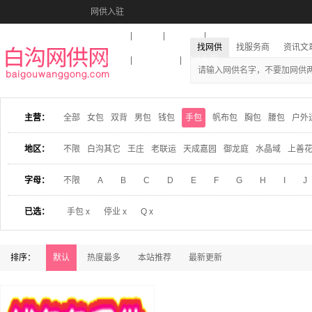
网供入驻
美图秀秀
音乐盒
活动报名
找网供
找服务商
资讯文
收藏本站
下载到桌面
在线客服
主营：
全部
女包
双背
男包
钱包
手包
帆布包
胸包
腰包
户外
地区：
不限
白沟其它
王庄
老联运
天成嘉园
御龙庭
水晶域
上善
字母：
不限
A
B
C
D
E
F
G
H
I
J
已选：
手包 x
停业 x
Q x
排序：
默认
热度最多
本站推荐
最新更新