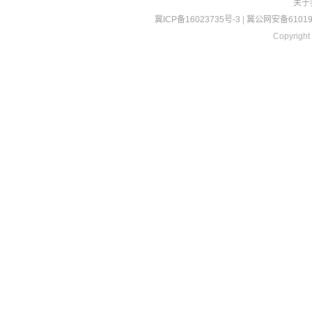
关于
冀ICP备16023735号-3
|
冀公网安备610190
Copyright