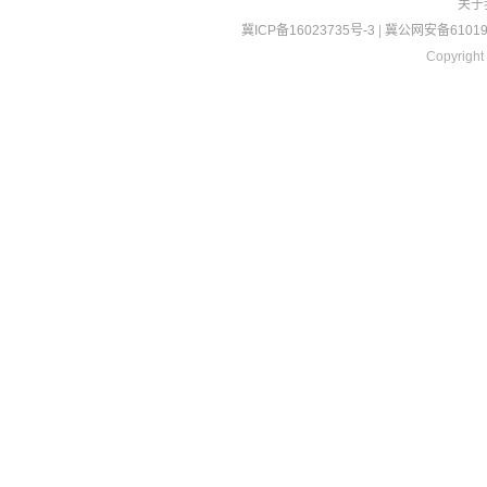
关于
冀ICP备16023735号-3
|
冀公网安备610190
Copyright