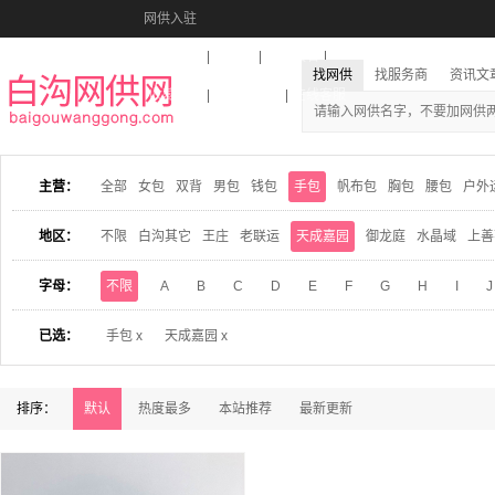
网供入驻
美图秀秀
音乐盒
活动报名
找网供
找服务商
资讯文
收藏本站
下载到桌面
在线客服
主营：
全部
女包
双背
男包
钱包
手包
帆布包
胸包
腰包
户外
地区：
不限
白沟其它
王庄
老联运
天成嘉园
御龙庭
水晶域
上善
字母：
不限
A
B
C
D
E
F
G
H
I
J
已选：
手包 x
天成嘉园 x
排序：
默认
热度最多
本站推荐
最新更新