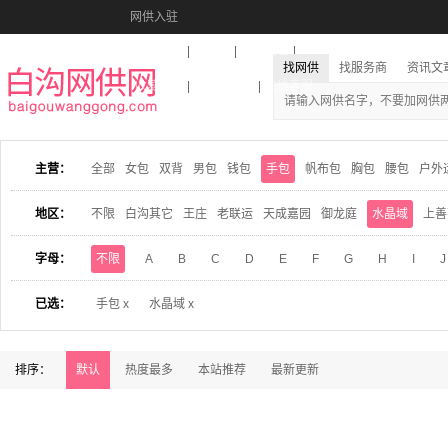
网供入驻
美图秀秀
音乐盒
活动报名
找网供
找服务商
资讯文
收藏本站
下载到桌面
在线客服
主营：
全部
女包
双背
男包
钱包
手包
帆布包
胸包
腰包
户外
地区：
不限
白沟其它
王庄
老联运
天成嘉园
御龙庭
水晶域
上善
字母：
不限
A
B
C
D
E
F
G
H
I
J
已选：
手包 x
水晶域 x
排序：
默认
热度最多
本站推荐
最新更新