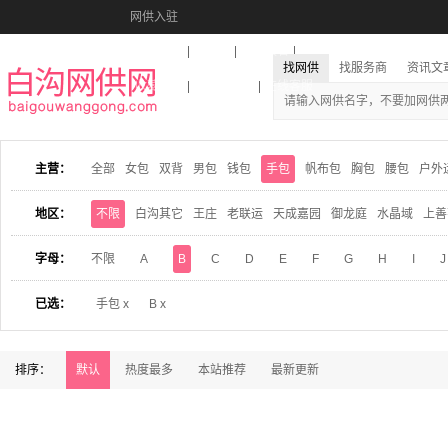
网供入驻
美图秀秀
音乐盒
活动报名
找网供
找服务商
资讯文
收藏本站
下载到桌面
在线客服
主营：
全部
女包
双背
男包
钱包
手包
帆布包
胸包
腰包
户外
地区：
不限
白沟其它
王庄
老联运
天成嘉园
御龙庭
水晶域
上善
字母：
不限
A
B
C
D
E
F
G
H
I
J
已选：
手包 x
B x
排序：
默认
热度最多
本站推荐
最新更新