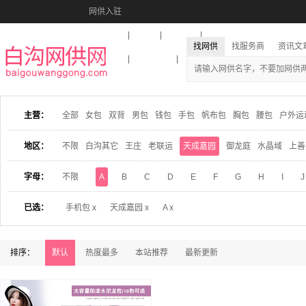
网供入驻
美图秀秀
音乐盒
活动报名
找网供
找服务商
资讯文
收藏本站
下载到桌面
在线客服
主营：
全部
女包
双背
男包
钱包
手包
帆布包
胸包
腰包
户外运
地区：
不限
白沟其它
王庄
老联运
天成嘉园
御龙庭
水晶域
上善
字母：
不限
A
B
C
D
E
F
G
H
I
J
已选：
手机包 x
天成嘉园 x
A x
排序：
默认
热度最多
本站推荐
最新更新