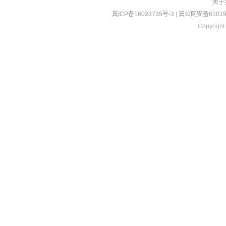
关于
冀ICP备16023735号-3
|
冀公网安备610190
Copyright