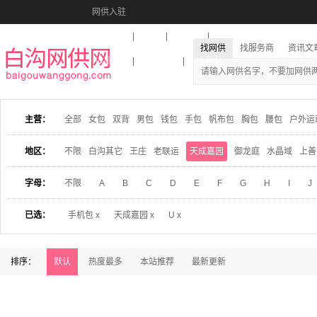
网供入驻
美图秀秀
音乐盒
活动报名
找网供
找服务商
资讯文
收藏本站
下载到桌面
在线客服
主营：
全部
女包
双背
男包
钱包
手包
帆布包
胸包
腰包
户外运
地区：
不限
白沟其它
王庄
老联运
天成嘉园
御龙庭
水晶域
上善
字母：
不限
A
B
C
D
E
F
G
H
I
J
已选：
手机包 x
天成嘉园 x
U x
排序：
默认
热度最多
本站推荐
最新更新