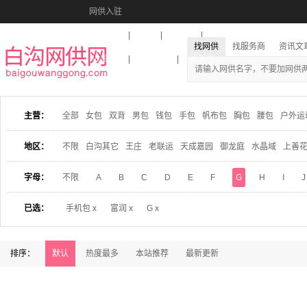
网供入驻
美图秀秀
音乐盒
活动报名
找网供
找服务商
资讯文
收藏本站
下载到桌面
在线客服
主营：
全部
女包
双背
男包
钱包
手包
帆布包
胸包
腰包
户外运
地区：
不限
白沟其它
王庄
老联运
天成嘉园
御龙庭
水晶域
上善
字母：
不限
A
B
C
D
E
F
G
H
I
J
已选：
手机包 x
富润 x
G x
排序：
默认
热度最多
本站推荐
最新更新