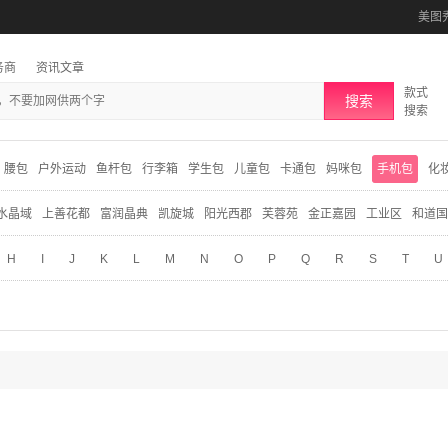
美图
务商
资讯文章
款式
搜索
搜索
腰包
户外运动
鱼杆包
行李箱
学生包
儿童包
卡通包
妈咪包
手机包
化
水晶域
上善花都
富润晶典
凯旋城
阳光西郡
芙蓉苑
金正嘉园
工业区
和道国
H
I
J
K
L
M
N
O
P
Q
R
S
T
U