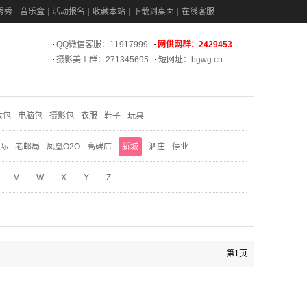
秀秀
音乐盒
活动报名
收藏本站
下载到桌面
在线客服
QQ微信客服：11917999
网供网群：2429453
摄影美工群：271345695
短网址：bgwg.cn
妆包
电脑包
摄影包
衣服
鞋子
玩具
际
老邮局
凤凰O2O
高碑店
新城
泗庄
停业
V
W
X
Y
Z
第1页