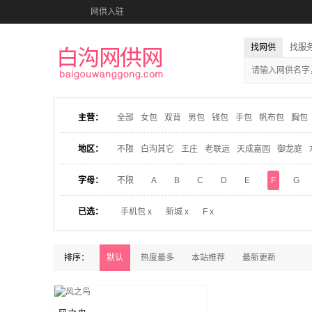
网供入驻
找网供
找服
主营：
全部
女包
双背
男包
钱包
手包
帆布包
胸包
地区：
不限
白沟其它
王庄
老联运
天成嘉园
御龙庭
字母：
不限
A
B
C
D
E
F
G
已选：
手机包 x
新城 x
F x
排序：
默认
热度最多
本站推荐
最新更新