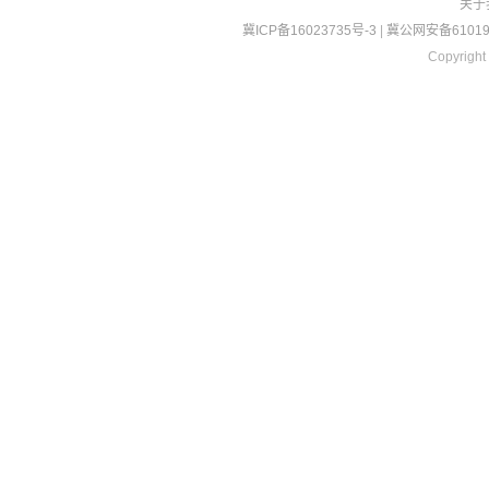
关于
冀ICP备16023735号-3
|
冀公网安备610190
Copyright