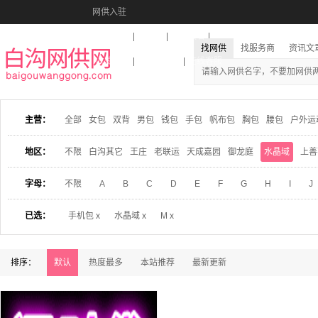
网供入驻
美图秀秀
音乐盒
活动报名
找网供
找服务商
资讯文
收藏本站
下载到桌面
在线客服
主营：
全部
女包
双背
男包
钱包
手包
帆布包
胸包
腰包
户外运
地区：
不限
白沟其它
王庄
老联运
天成嘉园
御龙庭
水晶域
上善
字母：
不限
A
B
C
D
E
F
G
H
I
J
已选：
手机包 x
水晶域 x
M x
排序：
默认
热度最多
本站推荐
最新更新