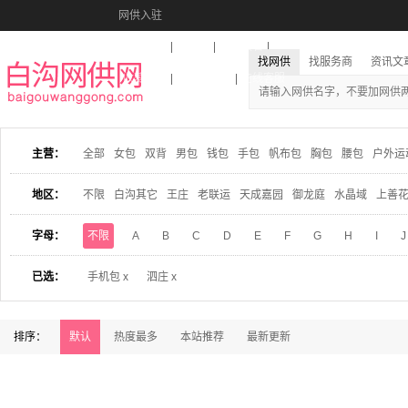
网供入驻
美图秀秀
音乐盒
活动报名
找网供
找服务商
资讯文
收藏本站
下载到桌面
在线客服
主营：
全部
女包
双背
男包
钱包
手包
帆布包
胸包
腰包
户外运
地区：
不限
白沟其它
王庄
老联运
天成嘉园
御龙庭
水晶域
上善
字母：
不限
A
B
C
D
E
F
G
H
I
J
已选：
手机包 x
泗庄 x
排序：
默认
热度最多
本站推荐
最新更新