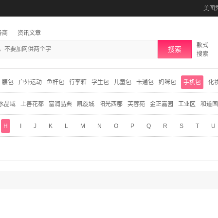
美图
务商
资讯文章
款式
搜索
搜索
腰包
户外运动
鱼杆包
行李箱
学生包
儿童包
卡通包
妈咪包
手机包
化
水晶域
上善花都
富润晶典
凯旋城
阳光西郡
芙蓉苑
金正嘉园
工业区
和道国
H
I
J
K
L
M
N
O
P
Q
R
S
T
U