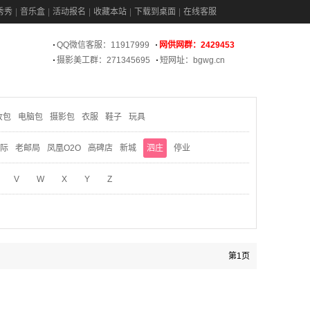
秀秀
音乐盒
活动报名
收藏本站
下载到桌面
在线客服
QQ微信客服：11917999
网供网群：2429453
摄影美工群：271345695
短网址：bgwg.cn
妆包
电脑包
摄影包
衣服
鞋子
玩具
际
老邮局
凤凰O2O
高碑店
新城
泗庄
停业
V
W
X
Y
Z
第1页