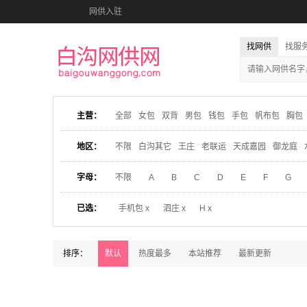
网供入驻
找网供
找服
主营：
全部
女包
双背
男包
钱包
手包
帆布包
胸包
地区：
不限
白沟其它
王庄
老联运
天成嘉园
御龙庭
字母：
不限
A
B
C
D
E
F
G
已选：
手机包 x
泗庄 x
H x
排序：
默认
热度最多
本站推荐
最新更新