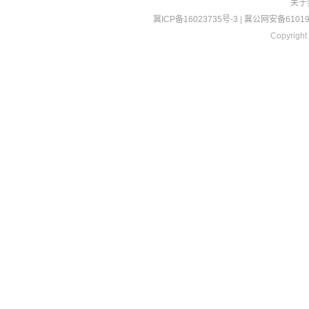
关于
冀ICP备16023735号-3
|
冀公网安备610190
Copyright