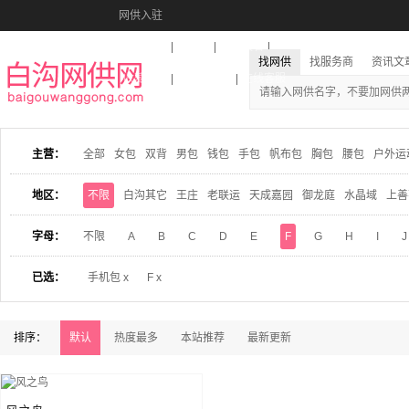
网供入驻
美图秀秀
音乐盒
活动报名
找网供
找服务商
资讯文
收藏本站
下载到桌面
在线客服
主营：
全部
女包
双背
男包
钱包
手包
帆布包
胸包
腰包
户外运
地区：
不限
白沟其它
王庄
老联运
天成嘉园
御龙庭
水晶域
上善
字母：
不限
A
B
C
D
E
F
G
H
I
J
已选：
手机包 x
F x
排序：
默认
热度最多
本站推荐
最新更新