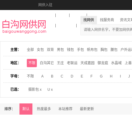
网供入驻
美图秀秀
音乐盒
活动报名
找网供
找服务商
资讯文
收藏本站
下载到桌面
在线客服
主营：
全部
女包
双背
男包
钱包
手包
帆布包
胸包
腰包
户外运
地区：
不限
白沟其它
王庄
老联运
天成嘉园
御龙庭
水晶域
上善
字母：
不限
A
B
C
D
E
F
G
H
I
J
已选：
摄影包 x
U x
排序：
默认
热度最多
本站推荐
最新更新