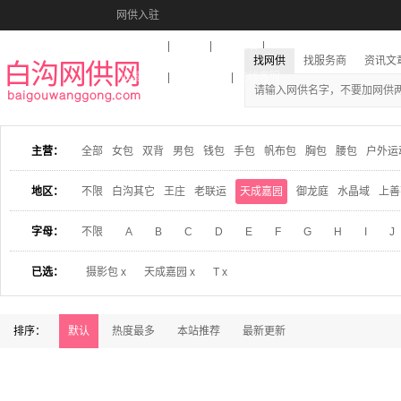
网供入驻
美图秀秀
音乐盒
活动报名
找网供
找服务商
资讯文
收藏本站
下载到桌面
在线客服
主营：
全部
女包
双背
男包
钱包
手包
帆布包
胸包
腰包
户外运
地区：
不限
白沟其它
王庄
老联运
天成嘉园
御龙庭
水晶域
上善
字母：
不限
A
B
C
D
E
F
G
H
I
J
已选：
摄影包 x
天成嘉园 x
T x
排序：
默认
热度最多
本站推荐
最新更新