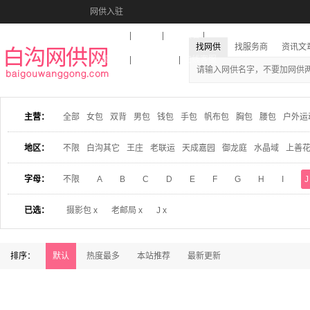
网供入驻
美图秀秀
音乐盒
活动报名
找网供
找服务商
资讯文
收藏本站
下载到桌面
在线客服
主营：
全部
女包
双背
男包
钱包
手包
帆布包
胸包
腰包
户外运
地区：
不限
白沟其它
王庄
老联运
天成嘉园
御龙庭
水晶域
上善
字母：
不限
A
B
C
D
E
F
G
H
I
J
已选：
摄影包 x
老邮局 x
J x
排序：
默认
热度最多
本站推荐
最新更新