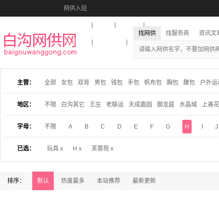
网供入驻
美图秀秀
音乐盒
活动报名
找网供
找服务商
资讯文
收藏本站
下载到桌面
在线客服
主营：
全部
女包
双背
男包
钱包
手包
帆布包
胸包
腰包
户外运
地区：
不限
白沟其它
王庄
老联运
天成嘉园
御龙庭
水晶域
上善
字母：
不限
A
B
C
D
E
F
G
H
I
J
已选：
玩具 x
H x
芙蓉苑 x
排序：
默认
热度最多
本站推荐
最新更新