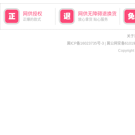
网供授权
网供无障碍退换货
正爆的款式
放心拿货 贴心服务
关于
冀ICP备16023735号-3
|
冀公网安备610190
Copyright