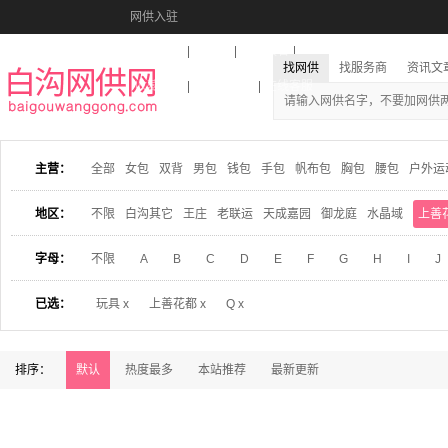
网供入驻
美图秀秀
音乐盒
活动报名
找网供
找服务商
资讯文
收藏本站
下载到桌面
在线客服
主营：
全部
女包
双背
男包
钱包
手包
帆布包
胸包
腰包
户外运
地区：
不限
白沟其它
王庄
老联运
天成嘉园
御龙庭
水晶域
上善
字母：
不限
A
B
C
D
E
F
G
H
I
J
已选：
玩具 x
上善花都 x
Q x
排序：
默认
热度最多
本站推荐
最新更新