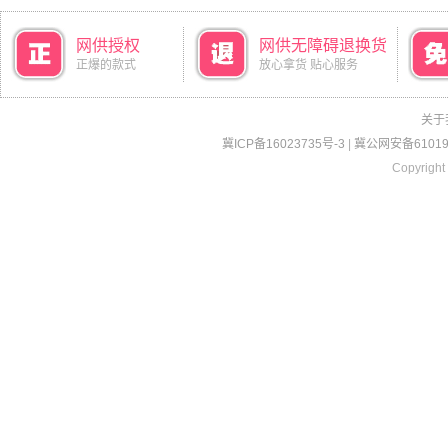
网供授权
网供无障碍退换货
正爆的款式
放心拿货 贴心服务
关于
冀ICP备16023735号-3
|
冀公网安备610190
Copyright