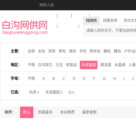
网供入驻
美图秀秀
音乐盒
活动报名
找网供
找服务商
资讯文
收藏本站
下载到桌面
在线客服
主营：
全部
女包
双背
男包
钱包
手包
帆布包
胸包
腰包
户外运
地区：
不限
白沟其它
王庄
老联运
天成嘉园
御龙庭
水晶域
上善
字母：
不限
A
B
C
D
E
F
G
H
I
J
已选：
玩具 x
天成嘉园 x
Q x
排序：
默认
热度最多
本站推荐
最新更新