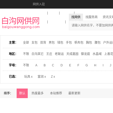
网供入驻
美图秀秀
音乐盒
活动报名
找网供
找服务商
资讯文
收藏本站
下载到桌面
在线客服
主营：
全部
女包
双背
男包
钱包
手包
帆布包
胸包
腰包
户外运
地区：
不限
白沟其它
王庄
老联运
天成嘉园
御龙庭
水晶域
上善
字母：
不限
A
B
C
D
E
F
G
H
I
J
已选：
玩具 x
富润 x
Z x
排序：
默认
热度最多
本站推荐
最新更新