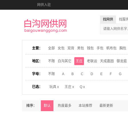
网供入驻
找网供
找服
主营：
全部
女包
双背
男包
钱包
手包
帆布包
胸包
地区：
不限
白沟其它
王庄
老联运
天成嘉园
御龙庭
字母：
不限
A
B
C
D
E
F
G
已选：
玩具 x
王庄 x
Q x
排序：
默认
热度最多
本站推荐
最新更新