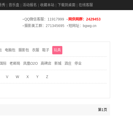
秀秀
音乐盒
活动报名
收藏本站
下载到桌面
在线客服
QQ微信客服：11917999
网供网群：2429453
摄影美工群：271345695
短网址：bgwg.cn
包
电脑包
摄影包
衣服
鞋子
玩具
国际
老邮局
凤凰O2O
高碑店
新城
泗庄
停业
V
W
X
Y
Z
第1页