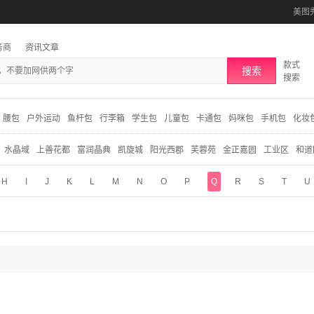
美图
务商
资讯文章
款式
搜索
搜索
腰包
户外运动
鱼杆包
行李箱
学生包
儿童包
卡通包
妈咪包
手机包
化妆
水晶域
上善花都
富润晶典
凯旋城
阳光西郡
芙蓉苑
金正嘉园
工业区
和道
H
I
J
K
L
M
N
O
P
Q
R
S
T
U