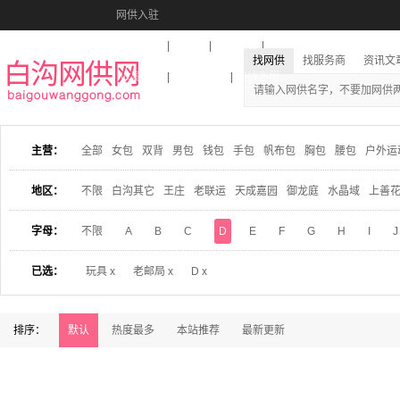
网供入驻
美图秀秀
音乐盒
活动报名
找网供
找服务商
资讯文
收藏本站
下载到桌面
在线客服
主营：
全部
女包
双背
男包
钱包
手包
帆布包
胸包
腰包
户外运
地区：
不限
白沟其它
王庄
老联运
天成嘉园
御龙庭
水晶域
上善
字母：
不限
A
B
C
D
E
F
G
H
I
J
已选：
玩具 x
老邮局 x
D x
排序：
默认
热度最多
本站推荐
最新更新