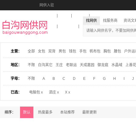
网供入驻
美图秀秀
音乐盒
活动报名
找网供
找服务商
资讯文
收藏本站
下载到桌面
在线客服
主营：
全部
女包
双背
男包
钱包
手包
帆布包
胸包
腰包
户外运
地区：
不限
白沟其它
王庄
老联运
天成嘉园
御龙庭
水晶域
上善
字母：
不限
A
B
C
D
E
F
G
H
I
J
已选：
电脑包 x
泗庄 x
X x
排序：
默认
热度最多
本站推荐
最新更新