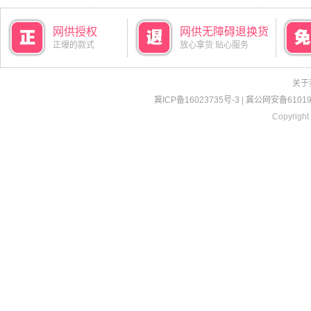
网供授权
网供无障碍退换货
正爆的款式
放心拿货 贴心服务
关于
冀ICP备16023735号-3
|
冀公网安备610190
Copyright