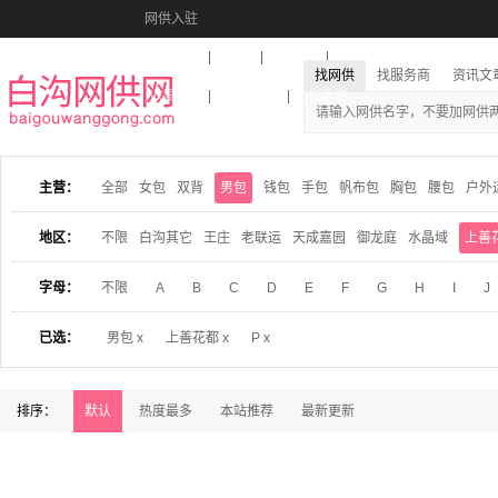
网供入驻
美图秀秀
音乐盒
活动报名
找网供
找服务商
资讯文
收藏本站
下载到桌面
在线客服
主营：
全部
女包
双背
男包
钱包
手包
帆布包
胸包
腰包
户外
地区：
不限
白沟其它
王庄
老联运
天成嘉园
御龙庭
水晶域
上善
字母：
不限
A
B
C
D
E
F
G
H
I
J
已选：
男包 x
上善花都 x
P x
排序：
默认
热度最多
本站推荐
最新更新