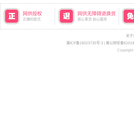
网供授权
网供无障碍退换货
正爆的款式
放心拿货 贴心服务
关于
冀ICP备16023735号-3
|
冀公网安备610190
Copyright