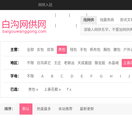
网供入驻
美图秀秀
音乐盒
活动报名
找网供
找服务商
资讯文
收藏本站
下载到桌面
在线客服
主营：
全部
女包
双背
男包
钱包
手包
帆布包
胸包
腰包
户外
地区：
不限
白沟其它
王庄
老联运
天成嘉园
御龙庭
水晶域
上善
字母：
不限
A
B
C
D
E
F
G
H
I
J
已选：
男包 x
上善花都 x
T x
排序：
默认
热度最多
本站推荐
最新更新