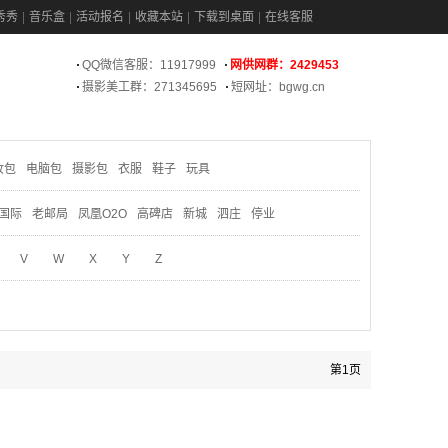
秀秀
音乐盒
活动报名
收藏本站
下载到桌面
在线客服
QQ微信客服：11917999
网供网群：2429453
摄影美工群：271345695
短网址：bgwg.cn
妆包
电脑包
摄影包
衣服
鞋子
玩具
国际
老邮局
凤凰O2O
高碑店
新城
泗庄
停业
V
W
X
Y
Z
第1页