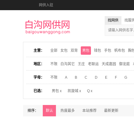
网供入驻
找网供
找服
主营：
全部
女包
双背
男包
钱包
手包
帆布包
胸
地区：
不限
白沟其它
王庄
老联运
天成嘉园
御龙庭
字母：
不限
A
B
C
D
E
F
G
已选：
男包 x
凯旋城 x
Q x
排序：
默认
热度最多
本站推荐
最新更新