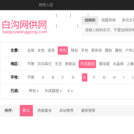
网供入驻
美图秀秀
音乐盒
活动报名
找网供
找服务商
资讯文
收藏本站
下载到桌面
在线客服
主营：
全部
女包
双背
男包
钱包
手包
帆布包
胸包
腰包
户外
地区：
不限
白沟其它
王庄
老联运
天成嘉园
御龙庭
水晶域
上善
字母：
不限
A
B
C
D
E
F
G
H
I
J
已选：
男包 x
天成嘉园 x
E x
排序：
默认
热度最多
本站推荐
最新更新