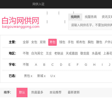
网供入驻
美图秀秀
音乐盒
活动报名
找网供
找服务商
资讯文
收藏本站
下载到桌面
在线客服
主营：
全部
女包
双背
男包
钱包
手包
帆布包
胸包
腰包
户外
地区：
不限
白沟其它
王庄
老联运
天成嘉园
御龙庭
水晶域
上善
字母：
不限
A
B
C
D
E
F
G
H
I
J
已选：
男包 x
新城 x
U x
排序：
默认
热度最多
本站推荐
最新更新