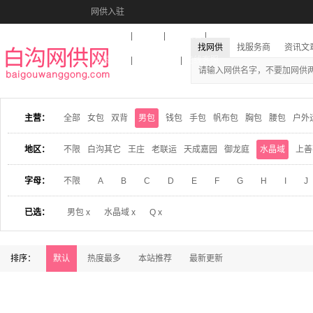
网供入驻
美图秀秀
音乐盒
活动报名
找网供
找服务商
资讯文
收藏本站
下载到桌面
在线客服
主营：
全部
女包
双背
男包
钱包
手包
帆布包
胸包
腰包
户外
地区：
不限
白沟其它
王庄
老联运
天成嘉园
御龙庭
水晶域
上善
字母：
不限
A
B
C
D
E
F
G
H
I
J
已选：
男包 x
水晶域 x
Q x
排序：
默认
热度最多
本站推荐
最新更新