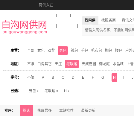
网供入驻
美图秀秀
音乐盒
活动报名
找网供
找服务商
资讯文
收藏本站
下载到桌面
在线客服
主营：
全部
女包
双背
男包
钱包
手包
帆布包
胸包
腰包
户外
地区：
不限
白沟其它
王庄
老联运
天成嘉园
御龙庭
水晶域
上善
字母：
不限
A
B
C
D
E
F
G
H
I
J
已选：
男包 x
老联运 x
H x
排序：
默认
热度最多
本站推荐
最新更新