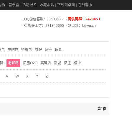
秀秀
音乐盒
活动报名
收藏本站
下载到桌面
在线客服
QQ微信客服：11917999
网供网群：2429453
摄影美工群：271345695
短网址：bgwg.cn
妆包
电脑包
摄影包
衣服
鞋子
玩具
际
老邮局
凤凰O2O
高碑店
新城
泗庄
停业
V
W
X
Y
Z
第1页