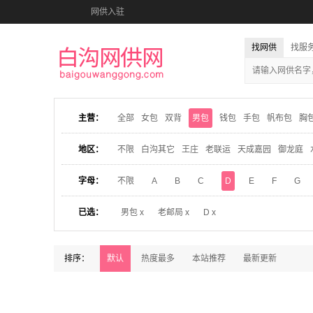
网供入驻
找网供
找服
主营：
全部
女包
双背
男包
钱包
手包
帆布包
胸
地区：
不限
白沟其它
王庄
老联运
天成嘉园
御龙庭
字母：
不限
A
B
C
D
E
F
G
已选：
男包 x
老邮局 x
D x
排序：
默认
热度最多
本站推荐
最新更新