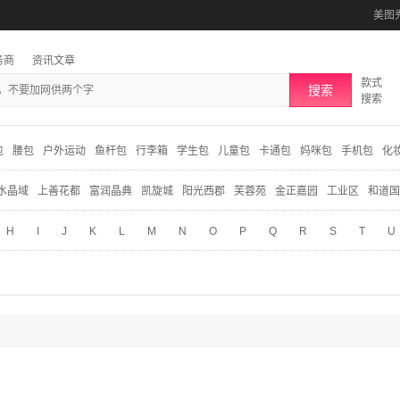
美图
务商
资讯文章
款式
搜索
搜索
包
腰包
户外运动
鱼杆包
行李箱
学生包
儿童包
卡通包
妈咪包
手机包
化
水晶域
上善花都
富润晶典
凯旋城
阳光西郡
芙蓉苑
金正嘉园
工业区
和道国
H
I
J
K
L
M
N
O
P
Q
R
S
T
U