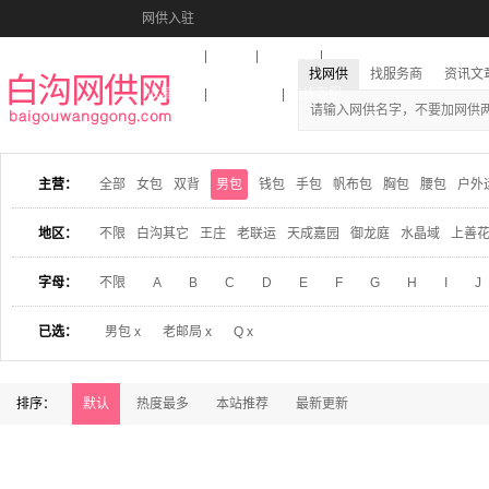
网供入驻
美图秀秀
音乐盒
活动报名
找网供
找服务商
资讯文
收藏本站
下载到桌面
在线客服
主营：
全部
女包
双背
男包
钱包
手包
帆布包
胸包
腰包
户外
地区：
不限
白沟其它
王庄
老联运
天成嘉园
御龙庭
水晶域
上善
字母：
不限
A
B
C
D
E
F
G
H
I
J
已选：
男包 x
老邮局 x
Q x
排序：
默认
热度最多
本站推荐
最新更新