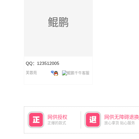
鲲鹏
QQ：123512005
芙蓉苑
网供授权
网供无障碍退换
正爆的款式
放心拿货 贴心服务