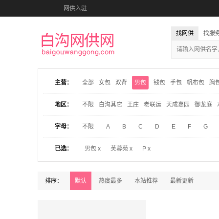
网供入驻
找网供
找服
主营：
全部
女包
双背
男包
钱包
手包
帆布包
胸
地区：
不限
白沟其它
王庄
老联运
天成嘉园
御龙庭
字母：
不限
A
B
C
D
E
F
G
已选：
男包 x
芙蓉苑 x
P x
排序：
默认
热度最多
本站推荐
最新更新