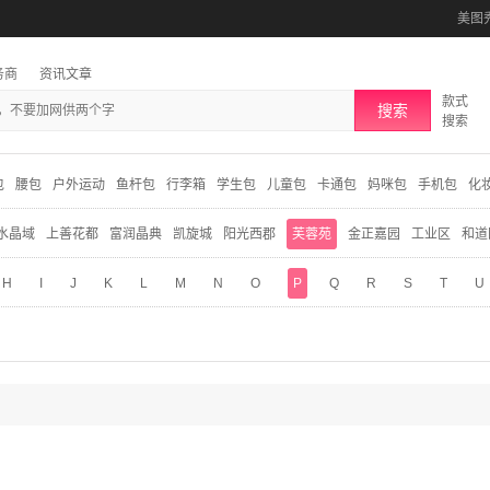
美图
务商
资讯文章
款式
搜索
搜索
包
腰包
户外运动
鱼杆包
行李箱
学生包
儿童包
卡通包
妈咪包
手机包
化
水晶域
上善花都
富润晶典
凯旋城
阳光西郡
芙蓉苑
金正嘉园
工业区
和道
H
I
J
K
L
M
N
O
P
Q
R
S
T
U