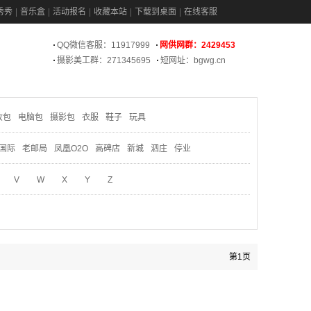
秀秀
音乐盒
活动报名
收藏本站
下载到桌面
在线客服
QQ微信客服：11917999
网供网群：2429453
摄影美工群：271345695
短网址：bgwg.cn
妆包
电脑包
摄影包
衣服
鞋子
玩具
国际
老邮局
凤凰O2O
高碑店
新城
泗庄
停业
V
W
X
Y
Z
第1页