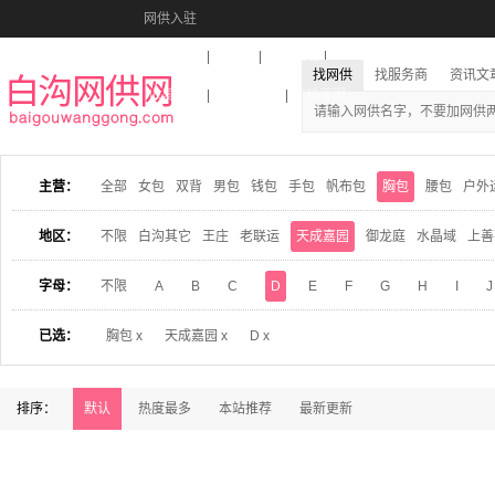
网供入驻
美图秀秀
音乐盒
活动报名
找网供
找服务商
资讯文
收藏本站
下载到桌面
在线客服
主营：
全部
女包
双背
男包
钱包
手包
帆布包
胸包
腰包
户外
地区：
不限
白沟其它
王庄
老联运
天成嘉园
御龙庭
水晶域
上善
字母：
不限
A
B
C
D
E
F
G
H
I
J
已选：
胸包 x
天成嘉园 x
D x
排序：
默认
热度最多
本站推荐
最新更新