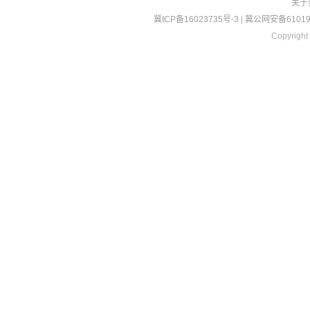
关于
冀ICP备16023735号-3
|
冀公网安备610190
Copyright