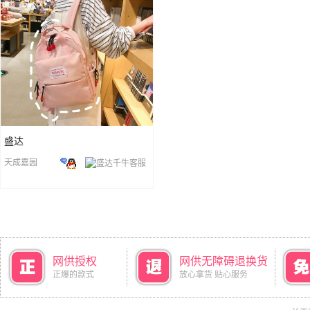
盛达
天成嘉园
网供授权
网供无障碍退换货
正爆的款式
放心拿货 贴心服务