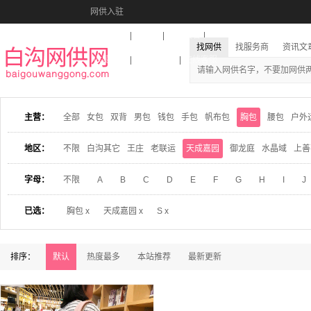
网供入驻
美图秀秀
音乐盒
活动报名
找网供
找服务商
资讯文
收藏本站
下载到桌面
在线客服
主营：
全部
女包
双背
男包
钱包
手包
帆布包
胸包
腰包
户外
地区：
不限
白沟其它
王庄
老联运
天成嘉园
御龙庭
水晶域
上善
字母：
不限
A
B
C
D
E
F
G
H
I
J
已选：
胸包 x
天成嘉园 x
S x
排序：
默认
热度最多
本站推荐
最新更新