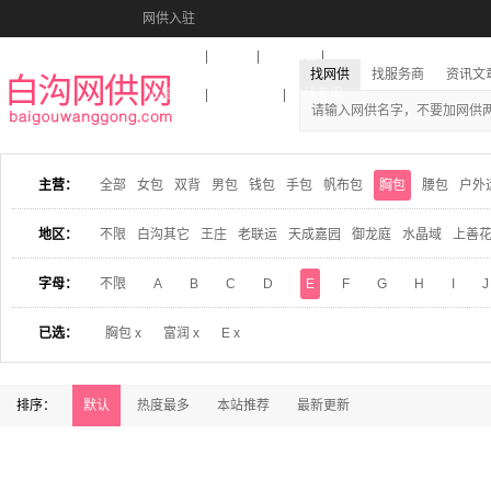
网供入驻
美图秀秀
音乐盒
活动报名
找网供
找服务商
资讯文
收藏本站
下载到桌面
在线客服
主营：
全部
女包
双背
男包
钱包
手包
帆布包
胸包
腰包
户外
地区：
不限
白沟其它
王庄
老联运
天成嘉园
御龙庭
水晶域
上善
字母：
不限
A
B
C
D
E
F
G
H
I
J
已选：
胸包 x
富润 x
E x
排序：
默认
热度最多
本站推荐
最新更新