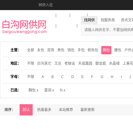
网供入驻
美图秀秀
音乐盒
活动报名
找网供
找服务商
资讯文
收藏本站
下载到桌面
在线客服
主营：
全部
女包
双背
男包
钱包
手包
帆布包
胸包
腰包
户外
地区：
不限
白沟其它
王庄
老联运
天成嘉园
御龙庭
水晶域
上善
字母：
不限
A
B
C
D
E
F
G
H
I
J
已选：
胸包 x
富润 x
N x
排序：
默认
热度最多
本站推荐
最新更新