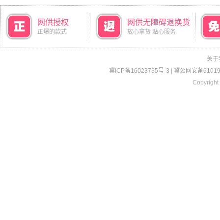
网供授权
网供无障碍退换货
正爆的款式
放心拿货 贴心服务
关于
冀ICP备16023735号-3
|
冀公网安备610190
Copyright