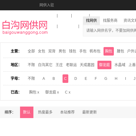
网供入驻
美图秀秀
音乐盒
活动报名
找网供
找服务商
资讯文
收藏本站
下载到桌面
在线客服
主营：
全部
女包
双背
男包
钱包
手包
帆布包
胸包
腰包
户外
地区：
不限
白沟其它
王庄
老联运
天成嘉园
御龙庭
水晶域
上善
字母：
不限
A
B
C
D
E
F
G
H
I
J
已选：
胸包 x
御龙庭 x
C x
排序：
默认
热度最多
本站推荐
最新更新