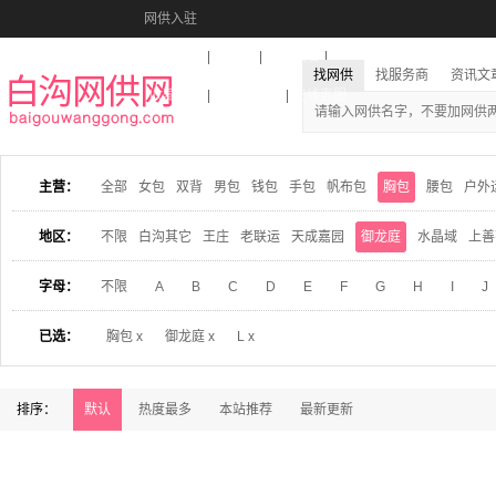
网供入驻
美图秀秀
音乐盒
活动报名
找网供
找服务商
资讯文
收藏本站
下载到桌面
在线客服
主营：
全部
女包
双背
男包
钱包
手包
帆布包
胸包
腰包
户外
地区：
不限
白沟其它
王庄
老联运
天成嘉园
御龙庭
水晶域
上善
字母：
不限
A
B
C
D
E
F
G
H
I
J
已选：
胸包 x
御龙庭 x
L x
排序：
默认
热度最多
本站推荐
最新更新