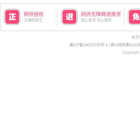
网供授权
网供无障碍退换货
正爆的款式
放心拿货 贴心服务
关于
冀ICP备16023735号-3
|
冀公网安备610190
Copyright