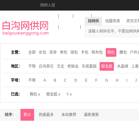
网供入驻
美图秀秀
音乐盒
活动报名
找网供
找服务商
资讯文
收藏本站
下载到桌面
在线客服
主营：
全部
女包
双背
男包
钱包
手包
帆布包
胸包
腰包
户外
地区：
不限
白沟其它
王庄
老联运
天成嘉园
御龙庭
水晶域
上善
字母：
不限
A
B
C
D
E
F
G
H
I
J
已选：
胸包 x
御龙庭 x
Y x
排序：
默认
热度最多
本站推荐
最新更新