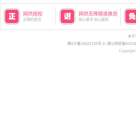
网供授权
网供无障碍退换货
正爆的款式
放心拿货 贴心服务
关于
冀ICP备16023735号-3
|
冀公网安备610190
Copyright