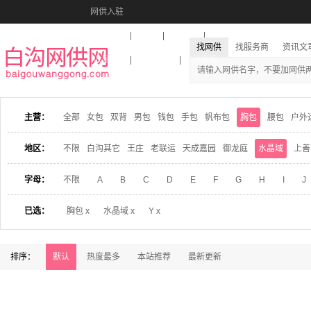
网供入驻
美图秀秀
音乐盒
活动报名
找网供
找服务商
资讯文
收藏本站
下载到桌面
在线客服
主营：
全部
女包
双背
男包
钱包
手包
帆布包
胸包
腰包
户外
地区：
不限
白沟其它
王庄
老联运
天成嘉园
御龙庭
水晶域
上善
字母：
不限
A
B
C
D
E
F
G
H
I
J
已选：
胸包 x
水晶域 x
Y x
排序：
默认
热度最多
本站推荐
最新更新