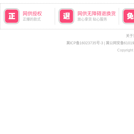
网供授权
网供无障碍退换货
正爆的款式
放心拿货 贴心服务
关于
冀ICP备16023735号-3
|
冀公网安备610190
Copyright