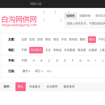
网供入驻
美图秀秀
音乐盒
活动报名
找网供
找服务商
资讯文
收藏本站
下载到桌面
在线客服
主营：
全部
女包
双背
男包
钱包
手包
帆布包
胸包
腰包
户外
地区：
不限
白沟其它
王庄
老联运
天成嘉园
御龙庭
水晶域
上善
字母：
不限
A
B
C
D
E
F
G
H
I
J
已选：
腰包 x
其它 x
K x
排序：
默认
热度最多
本站推荐
最新更新