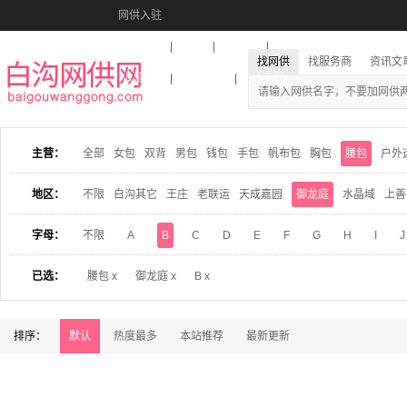
网供入驻
美图秀秀
音乐盒
活动报名
找网供
找服务商
资讯文
收藏本站
下载到桌面
在线客服
主营：
全部
女包
双背
男包
钱包
手包
帆布包
胸包
腰包
户外
地区：
不限
白沟其它
王庄
老联运
天成嘉园
御龙庭
水晶域
上善
字母：
不限
A
B
C
D
E
F
G
H
I
J
已选：
腰包 x
御龙庭 x
B x
排序：
默认
热度最多
本站推荐
最新更新