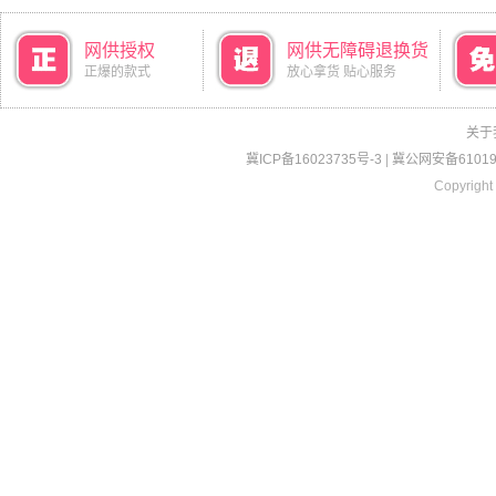
网供授权
网供无障碍退换货
正爆的款式
放心拿货 贴心服务
关于
冀ICP备16023735号-3
|
冀公网安备610190
Copyright