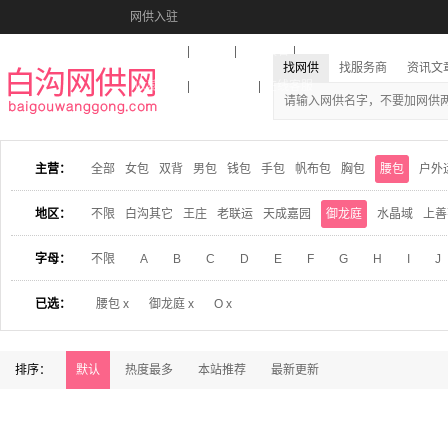
网供入驻
美图秀秀
音乐盒
活动报名
找网供
找服务商
资讯文
收藏本站
下载到桌面
在线客服
主营：
全部
女包
双背
男包
钱包
手包
帆布包
胸包
腰包
户外
地区：
不限
白沟其它
王庄
老联运
天成嘉园
御龙庭
水晶域
上善
字母：
不限
A
B
C
D
E
F
G
H
I
J
已选：
腰包 x
御龙庭 x
O x
排序：
默认
热度最多
本站推荐
最新更新