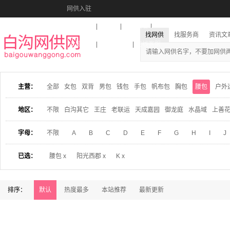
网供入驻
美图秀秀
音乐盒
活动报名
找网供
找服务商
资讯文
收藏本站
下载到桌面
在线客服
主营：
全部
女包
双背
男包
钱包
手包
帆布包
胸包
腰包
户外
地区：
不限
白沟其它
王庄
老联运
天成嘉园
御龙庭
水晶域
上善
字母：
不限
A
B
C
D
E
F
G
H
I
J
已选：
腰包 x
阳光西郡 x
K x
排序：
默认
热度最多
本站推荐
最新更新