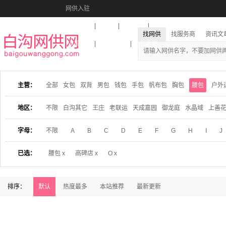
网供入驻
美图秀秀
音乐盒
活动报名
找网供
找服务商
资讯文
收藏本站
下载到桌面
在线客服
主营：
全部
女包
双背
男包
钱包
手包
帆布包
胸包
腰包
户外
地区：
不限
白沟其它
王庄
老联运
天成嘉园
御龙庭
水晶域
上善
字母：
不限
A
B
C
D
E
F
G
H
I
J
已选：
腰包 x
高碑店 x
O x
排序：
默认
热度最多
本站推荐
最新更新