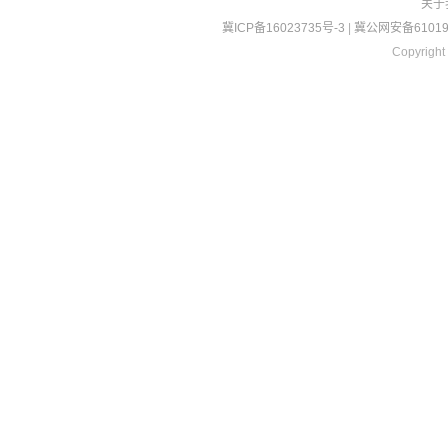
关于
冀ICP备16023735号-3
|
冀公网安备610190
Copyright