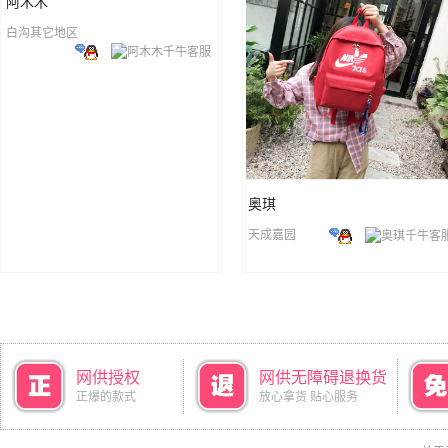
阿木木
白沟其它地区
奥琪
天成嘉园
网供授权
网供无障碍退换货
正爆的款式
放心拿货 贴心服务