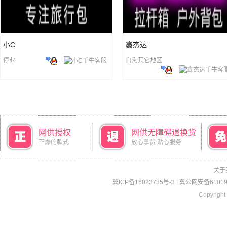
小C
鑫杰达
停业
白沟其它地区
网供授权
网供无障碍退换货
正爆的款式
放心拿货 贴心服务
关于
冀ICP备16023735号-3
|
冀公网安备610190
Copyright