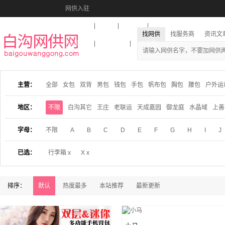
网供入驻
美图秀秀
音乐盒
活动报名
找网供
找服务商
资讯文
收藏本站
下载到桌面
在线客服
主营：
全部
女包
双背
男包
钱包
手包
帆布包
胸包
腰包
户外运
地区：
不限
白沟其它
王庄
老联运
天成嘉园
御龙庭
水晶域
上善
字母：
不限
A
B
C
D
E
F
G
H
I
J
已选：
行李箱 x
X x
排序：
默认
热度最多
本站推荐
最新更新