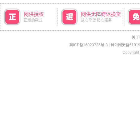
网供授权
网供无障碍退换货
正爆的款式
放心拿货 贴心服务
关于
冀ICP备16023735号-3
|
冀公网安备610190
Copyright