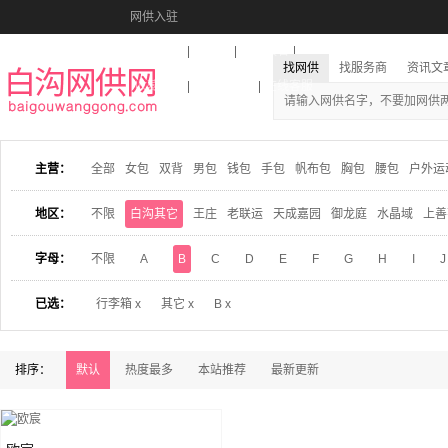
网供入驻
美图秀秀
音乐盒
活动报名
找网供
找服务商
资讯文
收藏本站
下载到桌面
在线客服
主营：
全部
女包
双背
男包
钱包
手包
帆布包
胸包
腰包
户外运
地区：
不限
白沟其它
王庄
老联运
天成嘉园
御龙庭
水晶域
上善
字母：
不限
A
B
C
D
E
F
G
H
I
J
已选：
行李箱 x
其它 x
B x
排序：
默认
热度最多
本站推荐
最新更新