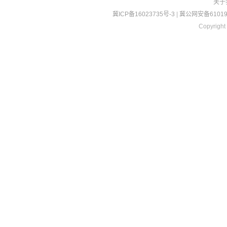
关于
冀ICP备16023735号-3
|
冀公网安备610190
Copyright